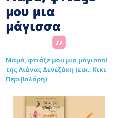
μου μια
μάγισσα
Μαμά, φτιάξε μου μια μάγισσα!
της Λιάνας Δενεζάκη (εικ.: Κικι
Περιβολάρη)