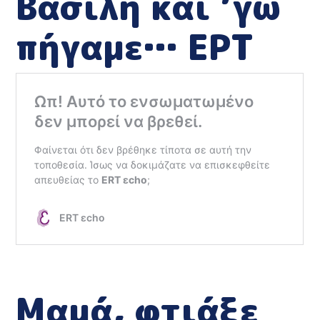
Βασίλη και ’γώ
πήγαμε… ΕΡΤ
Μαμά, φτιάξε