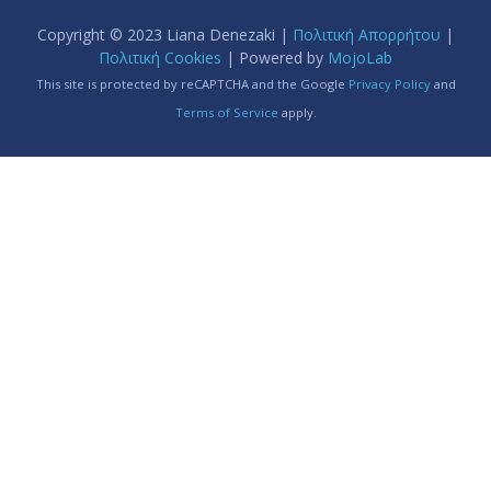
Copyright © 2023 Liana Denezaki |
Πολιτική Απορρήτου
|
Πολιτική Cookies
| Powered by
MojoLab
This site is protected by reCAPTCHA and the Google
Privacy Policy
and
Terms of Service
apply.