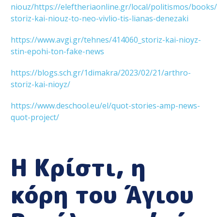
niouz/https://eleftheriaonline.gr/local/politismos/book
storiz-kai-niouz-to-neo-vivlio-tis-lianas-denezaki
https://www.avgi.gr/tehnes/414060_storiz-kai-nioyz-
stin-epohi-ton-fake-news
https://blogs.sch.gr/1dimakra/2023/02/21/arthro-
storiz-kai-nioyz/
https://www.deschool.eu/el/quot-stories-amp-news-
quot-project/
Η Κρίστι, η
κόρη του Άγιου