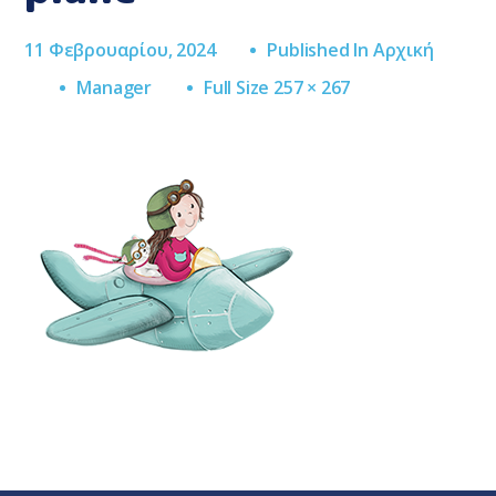
11 Φεβρουαρίου, 2024
Published In
Αρχική
Full
Manager
Full Size 257 × 267
Size