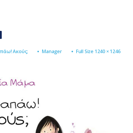
l
Full
απάω! Aκούς;
Manager
Full Size 1240 × 1246
Size