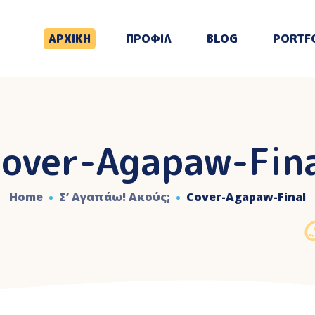
ΑΡΧΙΚΗ
ΠΡΟΦΙΛ
BLOG
PORTF
over-Agapaw-Fin
Home
Σ’ Αγαπάω! Aκούς;
Cover-Agapaw-Final