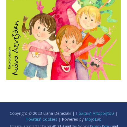
Copyright © 2023 Liana Denezaki |
Πολιτική Απορρήτου
|
Πολιτική Cookies
| Powered by
MojoLab
This site is protected by reCAPTCHA and the Google
Privacy Policy
and