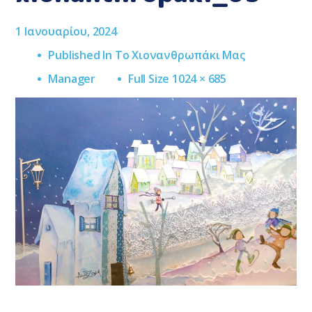
1 Ιανουαρίου, 2024
Published In
Το Χιονανθρωπάκι Μας
Full
Manager
Full Size 1024 × 685
Size