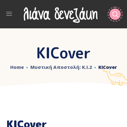
KICover
Home
Μυστική Αποστολή: Κ.Ι.2
KICover
KICover