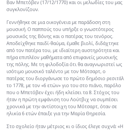
Βαν Μπετόβεν (17/12/1770) και οι μελωδίες του μας
συγκλονίζουν.
Γεννήθηκε σε μια οικογένεια με παράδοση στη
μουσική. Ο παππούς του υπήρξε ο γνωστότερος
μουσικός της Βόνης και ο πατέρας του τενόρος.
Αποδείχθηκε παιδί-θαύμα, έμαθε βιολί, διδάχτηκε
από τον πατέρα του, με ιδιαίτερη αυστηρότητα και
πήρα επιπλέον μαθήματα από επιφανείς μουσικής
της πόλης. Με τη φιλοδοξία ότι θα αναγνωριστεί ως
ισότιμο μουσικό ταλέντο με τον Μότσαρτ, ο
πατέρας του διοργάνωσε το πρώτο δημόσιο ρεσιτάλ
το 1778, με τον «6 ετών» γιο του στο πιάνο, παρόλο
που ο Μπετόβεν έχει ήδη κλείσει τα 8. Στόχος του
ήταν η πρώτη εμφάνιση του Λούτβιχ να συμπέσει
χρονικά με την αντίστοιχη του Μότσαρτ, όταν σε
ηλικία 6 ετών έπαιξε για την Μαρία Θηρεσία.
Στο σχολείο ήταν μέτριος κι ο ίδιος έλεγε συχνά: «Η