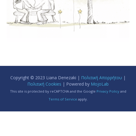
Copyright © 2023 Liana Denezaki |
Πολιτική Απορρήτου
|
Πολιτική Cookies
| Powered by
MojoLab
This site is protected by reCAPTCHA and the Google
Privacy Policy
and
Terms of Service
apply.