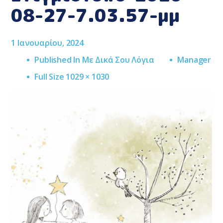
08-27-7.03.57-μμ
1 Ιανουαρίου, 2024
Published In
Με Δικά Σου Λόγια
Manager
Full
Full Size 1029 × 1030
Size