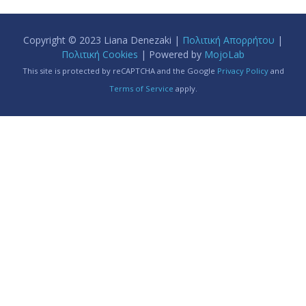
Copyright © 2023 Liana Denezaki |
Πολιτική Απορρήτου
|
Πολιτική Cookies
| Powered by
MojoLab
This site is protected by reCAPTCHA and the Google
Privacy Policy
and
Terms of Service
apply.