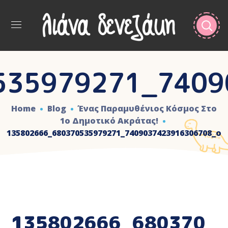
535979271_7409
Home
Blog
Ένας Παραμυθένιος Κόσμος Στο
1ο Δημοτικό Ακράτας!
135802666_680370535979271_7409037423916306708_o
135802666_680370