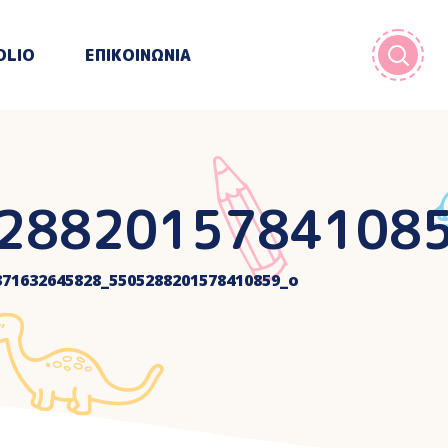
OLIO
ΕΠΙΚΟΙΝΩΝΙΑ
28820157841085
371632645828_5505288201578410859_o