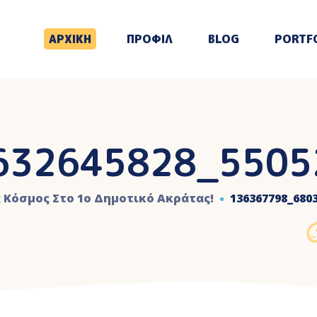
ΑΡΧΙΚΗ
ΠΡΟΦΙΛ
BLOG
PORTF
632645828_5505
 Κόσμος Στο 1ο Δημοτικό Ακράτας!
136367798_680