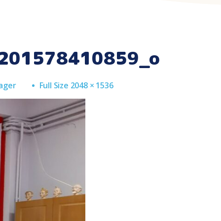
201578410859_o
Full
ager
Full Size 2048 × 1536
Size