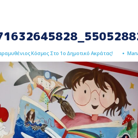
71632645828_5505288
αραμυθένιος Κόσμος Στο 1ο Δημοτικό Ακράτας!
Man