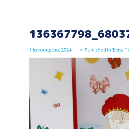
136367798_6803
1 Ιανουαρίου, 2024
Published In
Ένας Π