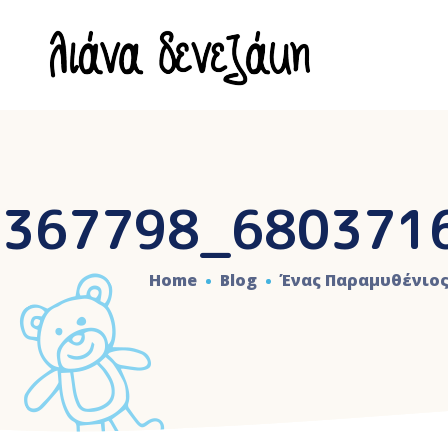
6367798_680371
Home
Blog
Ένας Παραμυθένιος