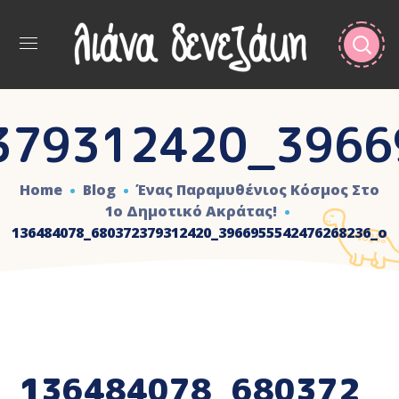
379312420_3966
Home
Blog
Ένας Παραμυθένιος Κόσμος Στο
1ο Δημοτικό Ακράτας!
136484078_680372379312420_3966955542476268236_o
136484078_680372