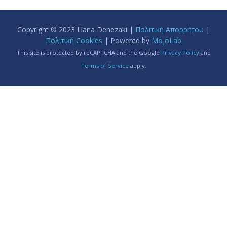
Copyright © 2023 Liana Denezaki |
Πολιτική Απορρήτου
|
Πολιτική Cookies
| Powered by
MojoLab
This site is protected by reCAPTCHA and the Google
Privacy Policy
and
Terms of Service
apply.