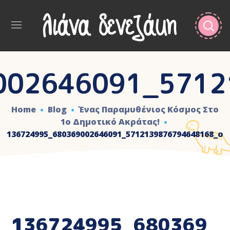
002646091_5712
Home
Blog
Ένας Παραμυθένιος Κόσμος Στο
1ο Δημοτικό Ακράτας!
136724995_680369002646091_5712139876794648168_o
136724995_680369