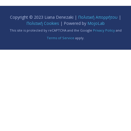
Copyright © 2023 Liana Denezaki |
Πολιτική Απορρήτου
|
Πολιτική Cookies
| Powered by
MojoLab
This site is protected by reCAPTCHA and the Google
Privacy Policy
and
Terms of Service
apply.