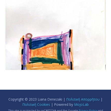
Copyright © 2023 Liana Denezaki |
Πολιτική Απορρήτου
|
Πολιτική Cookies
| Powered by
MojoLab
This site is protected by reCAPTCHA and the Google
Privacy Policy
and