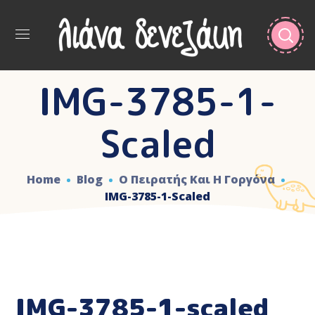
IMG-3785-1-
Scaled
Home
Blog
Ο Πειρατής Και Η Γοργόνα
IMG-3785-1-Scaled
IMG-3785-1-scaled