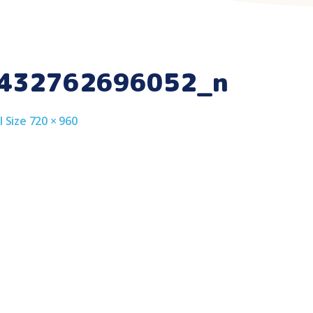
432762696052_n
l
l Size 720 × 960
ze