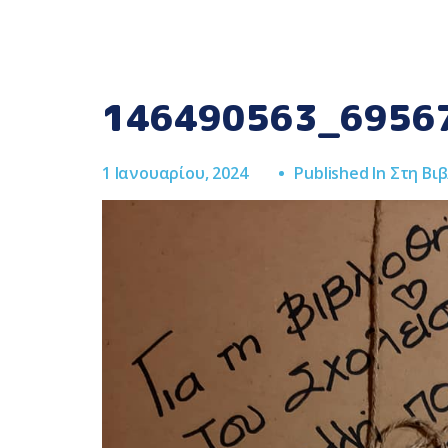
146490563_6956
1 Ιανουαρίου, 2024
Published In
Στη Βιβ