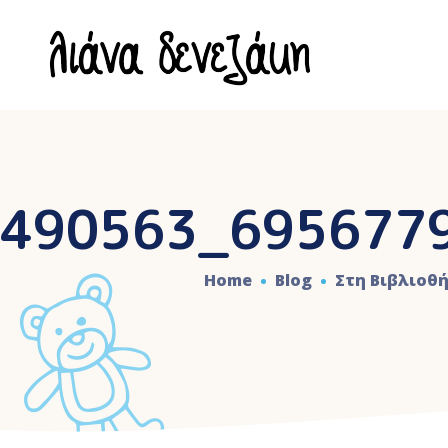
490563_695677
Home
Blog
Στη Βιβλιοθή