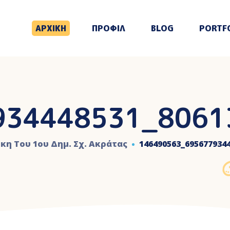
ΑΡΧΙΚΗ
ΠΡΟΦΙΛ
BLOG
PORTF
934448531_8061
κη Του 1ου Δημ. Σχ. Ακράτας
146490563_695677934