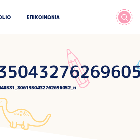
OLIO
ΕΠΙΚΟΙΝΩΝΙΑ
3504327626960
448531_8061350432762696052_n