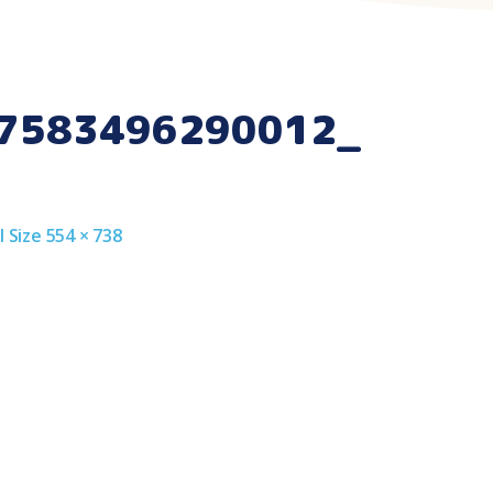
7583496290012_
l
l Size 554 × 738
ze