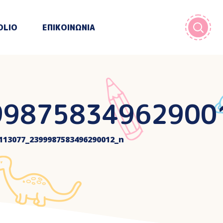
OLIO
ΕΠΙΚΟΙΝΩΝΙΑ
99875834962900
113077_2399987583496290012_n