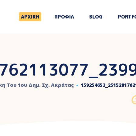
ΑΡΧΙΚΗ
ΠΡΟΦΙΛ
BLOG
PORTF
762113077_239
κη Του 1ου Δημ. Σχ. Ακράτας
159254653_2515281762