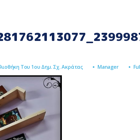
281762113077_239998
Ful
λιοθήκη Του 1ου Δημ. Σχ. Ακράτας
Manager
Ful
Si