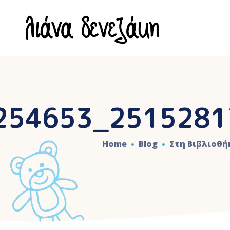
254653_2515281
Home
Blog
Στη Βιβλιοθή