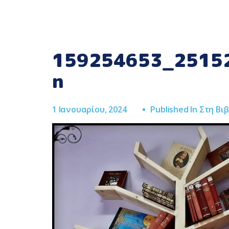
159254653_2515
n
1 Ιανουαρίου, 2024
Published In
Στη Βιβ