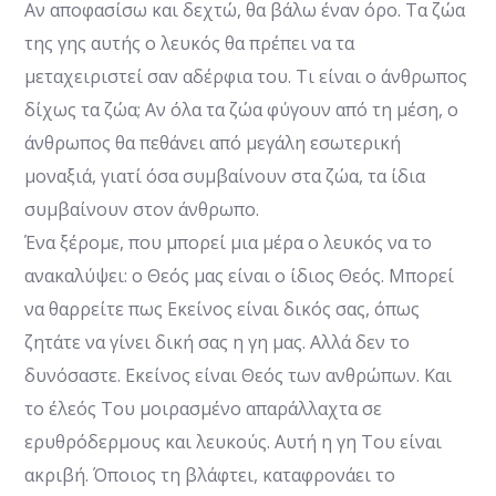
Αν αποφασίσω και δεχτώ, θα βάλω έναν όρο. Τα ζώα
της γης αυτής ο λευκός θα πρέπει να τα
μεταχειριστεί σαν αδέρφια του. Τι είναι ο άνθρωπος
δίχως τα ζώα; Αν όλα τα ζώα φύγουν από τη μέση, ο
άνθρωπος θα πεθάνει από μεγάλη εσωτερική
μοναξιά, γιατί όσα συμβαίνουν στα ζώα, τα ίδια
συμβαίνουν στον άνθρωπο.
Ένα ξέρομε, που μπορεί μια μέρα ο λευκός να το
ανακαλύψει: ο Θεός μας είναι ο ίδιος Θεός. Μπορεί
να θαρρείτε πως Εκείνος είναι δικός σας, όπως
ζητάτε να γίνει δική σας η γη μας. Αλλά δεν το
δυνόσαστε. Εκείνος είναι Θεός των ανθρώπων. Και
το έλεός Του μοιρασμένο απαράλλαχτα σε
ερυθρόδερμους και λευκούς. Αυτή η γη Του είναι
ακριβή. Όποιος τη βλάφτει, καταφρονάει το