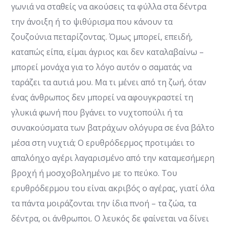
γωνιά να σταθείς να ακούσεις τα φύλλα στα δέντρα
την άνοιξη ή το ψιθύρισμα που κάνουν τα
ζουζούνια πεταρίζοντας. Όμως μπορεί, επειδή,
καταπώς είπα, είμαι άγριος και δεν καταλαβαίνω –
μπορεί μονάχα για το λόγο αυτόν ο σαματάς να
ταράζει τα αυτιά μου. Μα τι μένει από τη ζωή, όταν
ένας άνθρωπος δεν μπορεί να αφουγκραστεί τη
γλυκιά φωνή που βγάνει το νυχτοπούλι ή τα
συνακούσματα των βατράχων ολόγυρα σε ένα βάλτο
μέσα στη νυχτιά; Ο ερυθρόδερμος προτιμάει το
απαλόηχο αγέρι λαγαρισμένο από την καταμεσήμερη
βροχή ή μοσχοβολημένο με το πεύκο. Του
ερυθρόδερμου του είναι ακριβός ο αγέρας, γιατί όλα
τα πάντα μοιράζονται την ίδια πνοή – τα ζώα, τα
δέντρα, οι άνθρωποι. Ο λευκός δε φαίνεται να δίνει