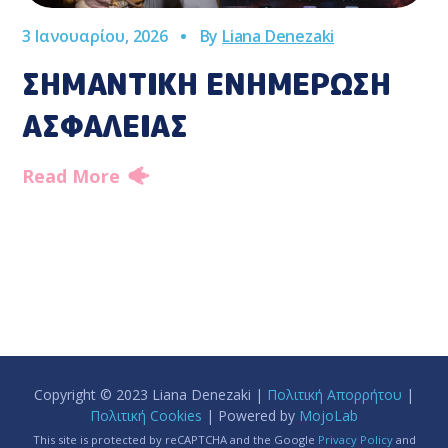
3 Ιανουαρίου, 2026
By
Liana Denezaki
ΣΗΜΑΝΤΙΚΗ ΕΝΗΜΕΡΩΣΗ
ΑΣΦΑΛΕΙΑΣ
Read More
Copyright © 2023 Liana Denezaki |
Πολιτική Απορρήτου
|
Πολιτική Cookies
| Powered by
MojoLab
This site is protected by reCAPTCHA and the Google
Privacy Policy
and