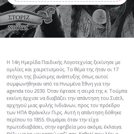
Η 14η Ημερίδα Παιδικής Λογοτεχνίας ξεκίνησε με
ομιλίες και χαιρετισμούς. Το θέμα της ήταν οι 17
στόχοι της βιώσιμης ανάπτυξης όπως αυτοί
συμφωνήθηκαν από τα Ηνωμένα Έθνη για την
agenda του 2030. Όταν έφτασε η σειρά της κ. Τούμπα
εκείνη άρχισε να διαβάζει την απάντηση του Σιάτλ,
αρχηγού μιας φυλής Ινδιάνων, προς τον πρόεδρο
των ΗΠΑ Φράνκλιν Πιρς. Αυτή η απάντηση δόθηκε
περίπου το 1855. Θυμάμαι όταν την είχα
πρωτοδιαβάσει, στην εφηβεία μου ακόμα, έκλαιγα.
Θέλω να τη μοιραστώ μαζί σας. Καθετί που λέει ο