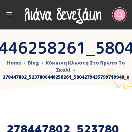
446258261_580
Home
Blog
Κόκκινη Κλωστή Στο Πρώτο Το
Σκαλί
278447802_5237800446258261_5804279435799719948_n
278447802_523780