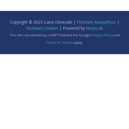
Copyright © 2023 Liana Denezaki |
Πολιτική Απορρήτου
|
Πολιτική Cookies
| Powered by
MojoLab
This site is protected by reCAPTCHA and the Google
Privacy Policy
and
Terms of Service
apply.