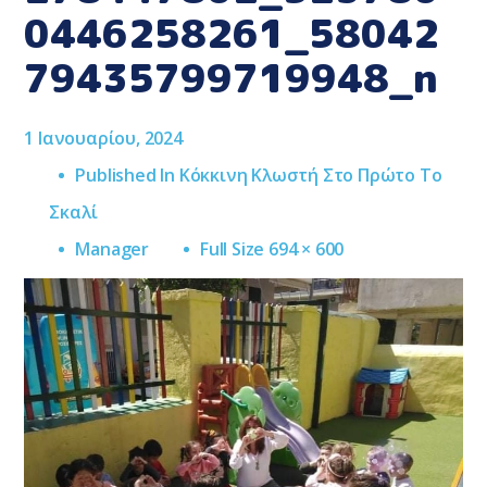
0446258261_58042
79435799719948_n
1 Ιανουαρίου, 2024
Published In
Κόκκινη Κλωστή Στο Πρώτο Το
Σκαλί
Full
Manager
Full Size 694 × 600
Size