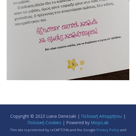
Copyright © 2023 Liana Denezaki |
Πολιτική Απορρήτου
|
Πολιτική Cookies
| Powered by
MojoLab
This site is protected by reCAPTCHA and the Google
Privacy Policy
and