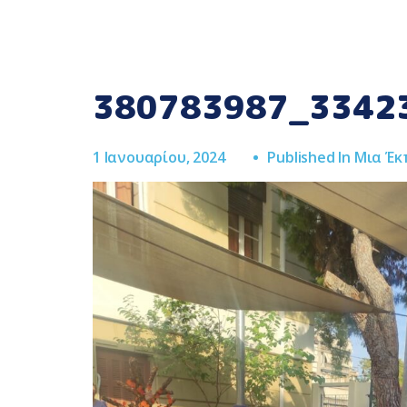
380783987_3342
1 Ιανουαρίου, 2024
Published In
Μια Έκ