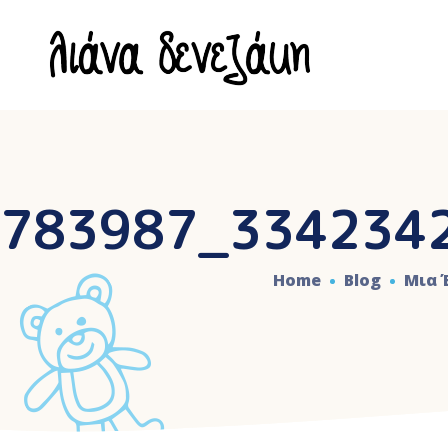
783987_334234
Home
Blog
Μια 