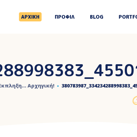
ΑΡΧΙΚΗ
ΠΡΟΦΙΛ
BLOG
PORTF
288998383_4550
Έκπληξη... Αρχηγική!
380783987_334234288998383_4