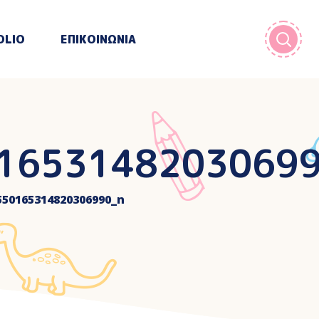
OLIO
ΕΠΙΚΟΙΝΩΝΙΑ
1653148203069
550165314820306990_n