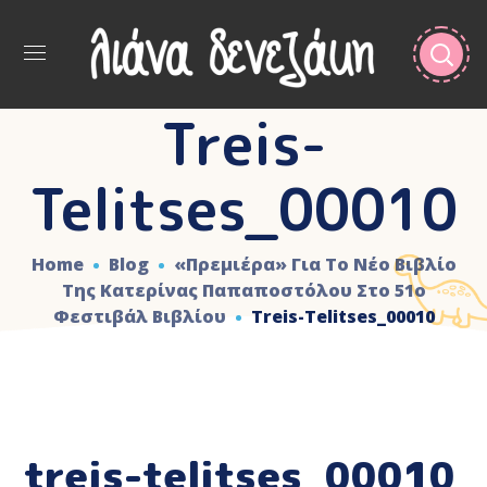
Treis-
Telitses_00010
Home
Blog
«Πρεμιέρα» Για Το Νέο Βιβλίο
Της Κατερίνας Παπαποστόλου Στο 51ο
Φεστιβάλ Βιβλίου
Treis-Telitses_00010
treis-telitses_00010