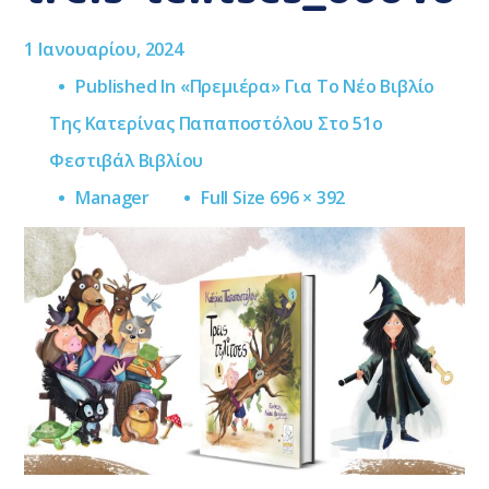
1 Ιανουαρίου, 2024
Published In
«Πρεμιέρα» Για Το Νέο Βιβλίο
Της Κατερίνας Παπαποστόλου Στο 51ο
Φεστιβάλ Βιβλίου
Full
Manager
Full Size 696 × 392
Size