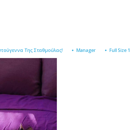
Full
στούγεννα Της Σταθμούλας!
Manager
Full Size
Size