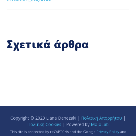
Σχετικά άρθρα
Copyright © 2023 Liana Denezaki |
Πολιτική Απορρήτου
|
Πολιτική Cookies
| Powered by
MojoLab
This site is protected by reCAPTCHA and the Google
Privacy Policy
and