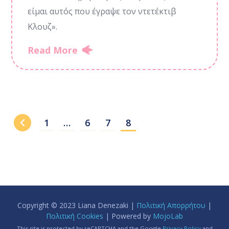
είμαι αυτός που έγραψε τον ντετέκτιβ
Κλουζ».
Read More
1
…
6
7
8
Copyright © 2023 Liana Denezaki |
Πολιτική Απορρήτου
|
Πολιτική Cookies
| Powered by
MojoLab
This site is protected by reCAPTCHA and the Google
Privacy Policy
and