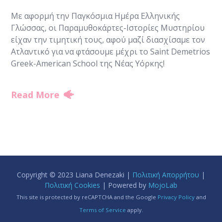
Με αφορμή την Παγκόσμια Ημέρα Ελληνικής
Γλώσσας, οι Παραμυθοκάρτες-Ιστορίες Μυστηρίου
είχαν την τιμητική τους, αφού μαζί διασχίσαμε τον
Ατλαντικό για να φτάσουμε μέχρι το Saint Demetrios
Greek-American School της Νέας Υόρκης!
Read More
Copyright © 2023 Liana Denezaki |
Πολιτική Απορρήτου
|
Πολιτική Cookies
| Powered by
MojoLab
This site is protected by reCAPTCHA and the Google
Privacy Policy
and
Terms of Service
apply.