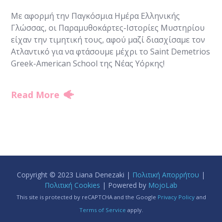
Με αφορμή την Παγκόσμια Ημέρα Ελληνικής
Γλώσσας, οι Παραμυθοκάρτες-Ιστορίες Μυστηρίου
είχαν την τιμητική τους, αφού μαζί διασχίσαμε τον
Ατλαντικό για να φτάσουμε μέχρι το Saint Demetrios
Greek-American School της Νέας Υόρκης!
Read More
Copyright © 2023 Liana Denezaki |
Πολιτική Απορρήτου
|
Πολιτική Cookies
| Powered by
MojoLab
This site is protected by reCAPTCHA and the Google
Privacy Policy
and
Terms of Service
apply.