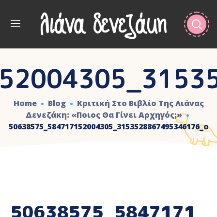
52004305_3153
Home
Blog
Κριτική Στο Βιβλίο Της Λιάνας
Δενεζάκη: «Ποιος Θα Γίνει Αρχηγός;»
50638575_584717152004305_3153528867495346176_o
50638575_5847171