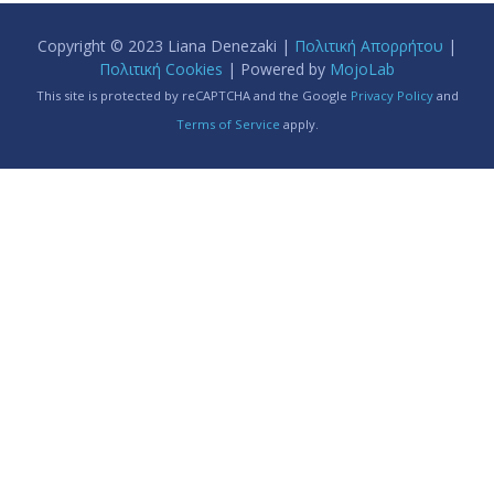
Copyright © 2023 Liana Denezaki |
Πολιτική Απορρήτου
|
Πολιτική Cookies
| Powered by
MojoLab
This site is protected by reCAPTCHA and the Google
Privacy Policy
and
Terms of Service
apply.