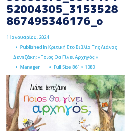
52004305_3153528
867495346176_o
1 Ιανουαρίου, 2024
Published In
Κριτική Στο Βιβλίο Της Λιάνας
Δενεζάκη: «Ποιος Θα Γίνει Αρχηγός;»
Full
Manager
Full Size 861 × 1080
Size