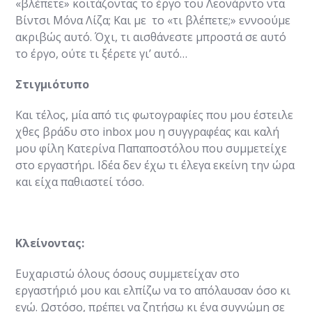
«βλέπετε» κοιτάζοντας το έργο του Λεονάρντο ντα
Βίντσι Μόνα Λίζα; Και με το «τι βλέπετε;» εννοούμε
ακριβώς αυτό. Όχι, τι αισθάνεστε μπροστά σε αυτό
το έργο, ούτε τι ξέρετε γι’ αυτό…
Στιγμιότυπο
Και τέλος, μία από τις φωτογραφίες που μου έστειλε
χθες βράδυ στο inbox μου η συγγραφέας και καλή
μου φίλη Κατερίνα Παπαποστόλου που συμμετείχε
στο εργαστήρι. Ιδέα δεν έχω τι έλεγα εκείνη την ώρα
και είχα παθιαστεί τόσο.
Κλείνοντας:
Ευχαριστώ όλους όσους συμμετείχαν στο
εργαστήριό μου και ελπίζω να το απόλαυσαν όσο κι
εγώ. Ωστόσο, πρέπει να ζητήσω κι ένα συγνώμη σε