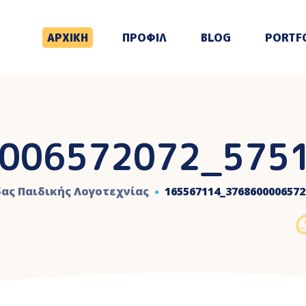
ΑΡΧΙΚΗ
ΠΡΟΦΙΛ
BLOG
PORTF
006572072_575
δας Παιδικής Λογοτεχνίας
165567114_3768600006572