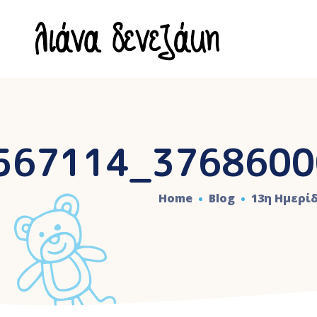
567114_3768600
Home
Blog
13η Ημερί