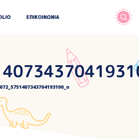
OLIO
ΕΠΙΚΟΙΝΩΝΙΑ
14073437041931
072_5751407343704193100_o