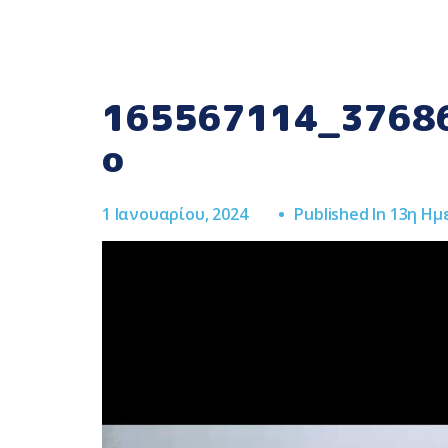
165567114_3768
o
1 Ιανουαρίου, 2024
Published In
13η Ημ