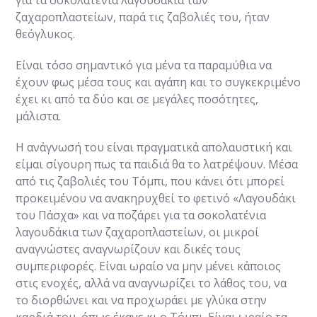
ζαχαροπλαστείων, παρά τις ζαβολιές του, ήταν
θεόγλυκος.
Είναι τόσο σημαντικό για μένα τα παραμύθια να
έχουν φως μέσα τους και αγάπη και το συγκεκριμένο
έχει κι από τα δύο και σε μεγάλες ποσότητες,
μάλιστα.
Η ανάγνωσή του είναι πραγματικά απολαυστική και
είμαι σίγουρη πως τα παιδιά θα το λατρέψουν. Μέσα
από τις ζαβολιές του Τόμπι, που κάνει ότι μπορεί
προκειμένου να ανακηρυχθεί το φετινό «Λαγουδάκι
του Πάσχα» και να ποζάρει για τα σοκολατένια
λαγουδάκια των ζαχαροπλαστείων, οι μικροί
αναγνώστες αναγνωρίζουν και δικές τους
συμπεριφορές. Είναι ωραίο να μην μένει κάποιος
στις ενοχές, αλλά να αναγνωρίζει το λάθος του, να
το διορθώνει και να προχωράει με γλύκα στην
καρδιά του, όπως έκανε κι ο Τόμπι. Είναι ωραίο τα