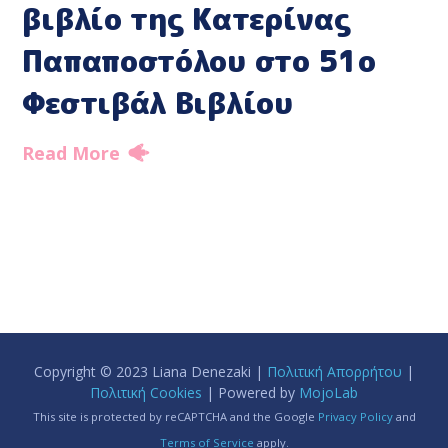
βιβλίο της Κατερίνας
Παπαποστόλου στο 51ο
Φεστιβάλ Βιβλίου
Read More
Copyright © 2023 Liana Denezaki |
Πολιτική Απορρήτου
|
Πολιτική Cookies
| Powered by
MojoLab
This site is protected by reCAPTCHA and the Google
Privacy Policy
and
Terms of Service
apply.