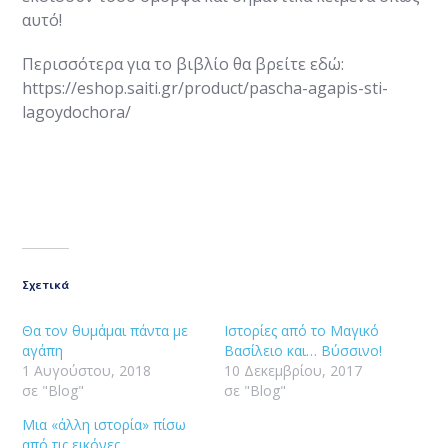
αυτό!
Περισσότερα για το βιβλίο θα βρείτε εδώ:
https://eshop.saiti.gr/product/pascha-agapis-sti-
lagoydochora/
Σχετικά
Θα τον θυμάμαι πάντα με
Ιστορίες από το Μαγικό
αγάπη
Βασίλειο και… Βύσσινο!
1 Αυγούστου, 2018
10 Δεκεμβρίου, 2017
σε "Blog"
σε "Blog"
Μια «άλλη ιστορία» πίσω
από τις εικόνες