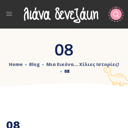
08
Home
Blog
Μια Εικόνα... Χίλιες Ιστορίες!
08
08