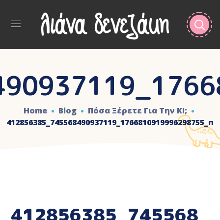
490937119_1766
Home
Blog
Πόσα Ξέρετε Για Την ΚΙ;
412856385_745568490937119_1766810919996298755_n
412856385_745568