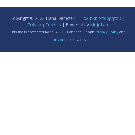
Copyright © 2023 Liana Denezaki |
Πολιτική Απορρήτου
|
Πολιτική Cookies
| Powered by
MojoLab
This site is protected by reCAPTCHA and the Google
Privacy Policy
and
Terms of Service
apply.