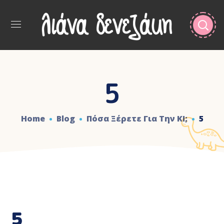
5
Home
Blog
Πόσα Ξέρετε Για Την ΚΙ;
5
5