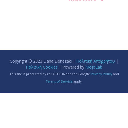
Copyright © 2023 Liana Denezaki |
Πολιτική Απορρήτου
|
Πολιτική Cookies
| Powered by
MojoLab
This site is protected by reCAPTCHA and the Google
Privacy Policy
and
Terms of Service
apply.