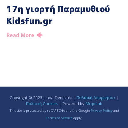
17η γιορτή Παραμυθιού
Kidsfun.gr
Read More
Copyright © 2023 Liana Denezaki |
Πολιτική Απορρήτου
|
Πολιτική Cookies
| Powered by
MojoLab
This site is protected by reCAPTCHA and the Google
Privacy Policy
and
Terms of Service
apply.